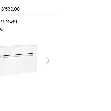
 3'530.00
8,1% MwSt.
RG