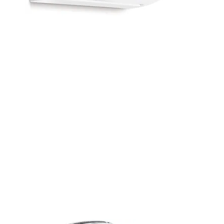
Klimaanlage
REMKO ML 525 DC
Das Gerät ist einfach zu installieren und
sorgt auch bei Ihnen für angenehmes
Wohlfühlklima - geeignet für ein
Raumvolumen bis ca. 160m3.