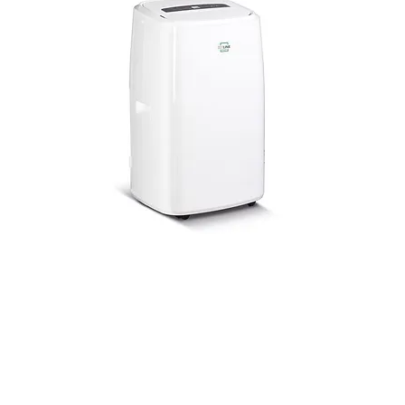
Klimaanlage
REMKO SKM 260 Eco
Sofort einsetzbar, keine Installation nötig!
Das mobile Klimagerät ist die ideale
Lösung wenn es um Flexibilität in der