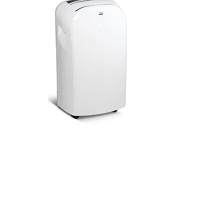
Klimaanlage
REMKO MKT 255 Eco
Das mobile Gerät ist sofort einsatzbereit
und eignet sich für Räume bis ca. 80m3. In
der Farbe weiss oder silber erhältlich.