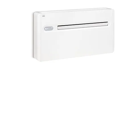
Klimaanlage
REMKO KWT 240 DC
Das kompakte Raumklimagerät der Serie
KWT überzeugt durch modernste
Invertertechnologie in kompakter Bauform