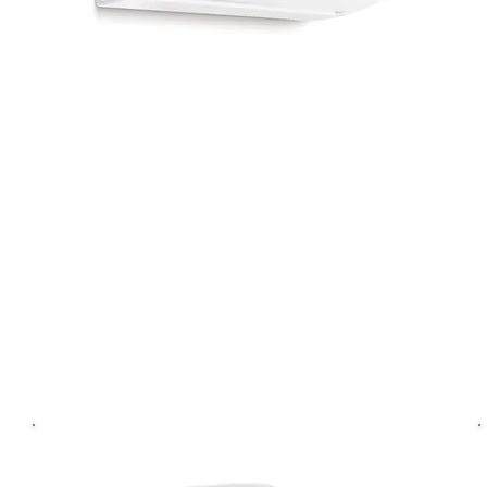
Klimaanlage
REMKO ML 355 DC
Das Gerät verfügt über eine programmierbare
24 Std. Timer Funktion und "Silent Mode" für
geräuscharmen Gerätebetrieb.