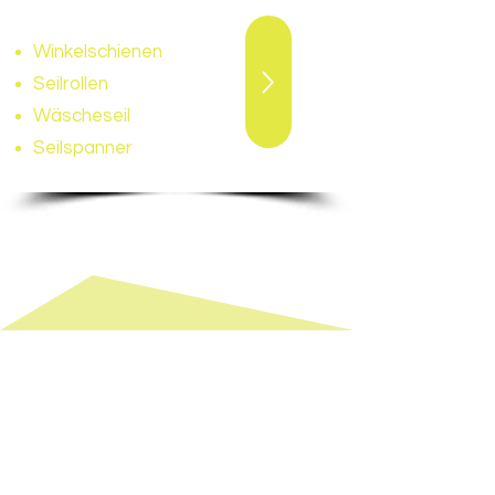
Seilrollenabstand 10cm /
4 Seile
Winkelschienen
Seilrollen
Wäscheseil
Seilspanner
Hier und jetzt Ihr eigenes
Wäscheleinensystem
zusammenstellen und berechnen
lassen. Ganz kostenlos und
unverbindlich.
Verlangen Sie eine