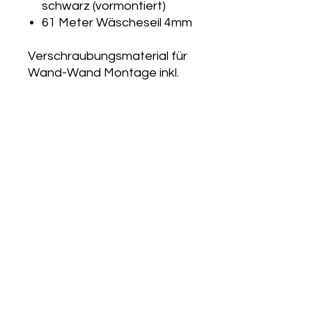
schwarz (vormontiert)
61 Meter Wäscheseil 4mm
Verschraubungsmaterial für
Wand-Wand Montage inkl.
UNTERNEHMEN
Unser Team
Unser Standort
Sponsoring
News
Impressum
Rechtliches
DIENSTLEISTUNGEN
Bautrocknung / Entfeuchtung
Wasserschadentrocknung
Bauheizung
Elektroheizzentralen