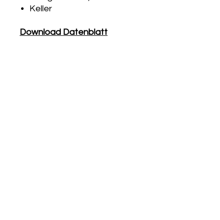
Keller
Download Datenblatt
UNTERNEHMEN
Unser Team
Unser Standort
Sponsoring
News
Impressum
Rechtliches
DIENSTLEISTUNGEN
Bautrocknung / Entfeuchtung
Wasserschadentrocknung
Bauheizung
Elektroheizzentralen
Heizzentralen ab 100 kW