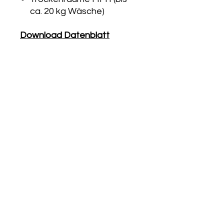
ca. 20 kg Wäsche)
Download Datenblatt
UNTERNEHMEN
Unser Team
Unser Standort
Sponsoring
News
Impressum
Rechtliches
DIENSTLEISTUNGEN
Bautrocknung / Entfeuchtung
Wasserschadentrocknung
Bauheizung
Elektroheizzentralen
Heizzentralen ab 100 kW