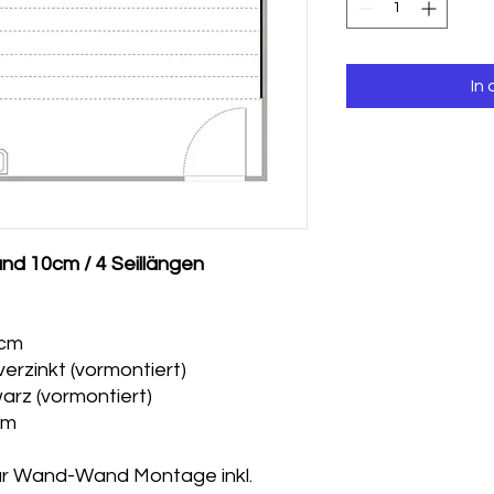
In
tand 10cm / 4 Seillängen
0cm
verzinkt (vormontiert)
warz (vormontiert)
mm
ür Wand-Wand Montage inkl.