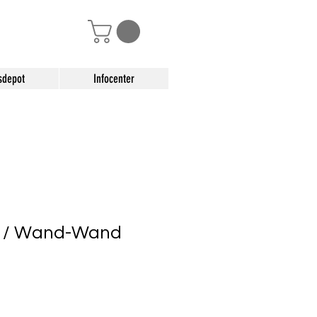
sdepot
Infocenter
e / Wand-Wand