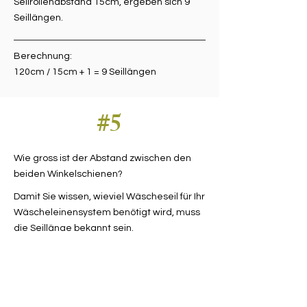
Seilrollenabstand 15cm, ergeben sich 9
Seillängen.
Berechnung:
120cm / 15cm + 1 = 9 Seillängen
#5
Wie gross ist der Abstand zwischen den
beiden Winkelschienen?
Damit Sie wissen, wieviel Wäscheseil für Ihr
Wäscheleinensystem benötigt wird, muss
die Seillänge bekannt sein.
Seillänge = Abstand zwischen den beiden
Winkelschienen.